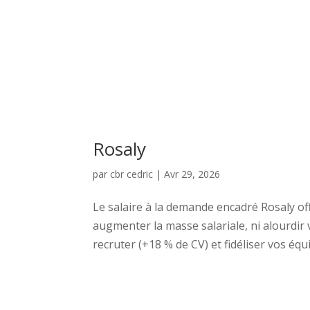
Nos Solutions
Nos Serv
Demandez une Démo
Rosaly
par
cbr cedric
|
Avr 29, 2026
Le salaire à la demande encadré Rosaly off
augmenter la masse salariale, ni alourdir 
recruter (+18 % de CV) et fidéliser vos équi