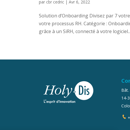
par
cbr cedric
|
Avr 6, 2022
Solution d’Onboarding Divisez par 7 votr
votre processus RH. Catégorie : Onboardin
grâce à un SiRH, connecté à votre logiciel..
Co
Bât.
14-3
Col
+