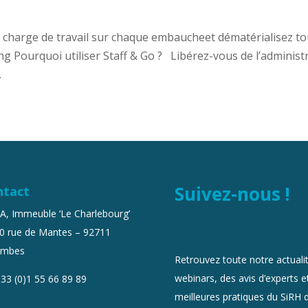
e charge de travail sur chaque embaucheet dématérialisez to
g Pourquoi utiliser Staff & Go ? Libérez-vous de l’administr
.
Suivez-nous !
ntact
 A, Immeuble ‘Le Charlebourg’
0 rue de Mantes – 92711
ombes
Retrouvez toute notre actualit
webinars, des avis d’experts et
33 (0)1 55 66 89 89
meilleures pratiques du SiRH 