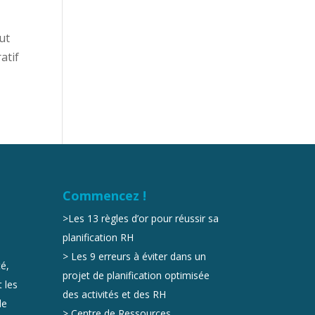
ut
atif
Commencez !
>
Les 13 règles d’or pour réussir sa
planification RH
>
Les 9 erreurs à éviter dans un
é,
projet de planification optimisée
 les
des activités et des RH
de
>
Centre de Ressources