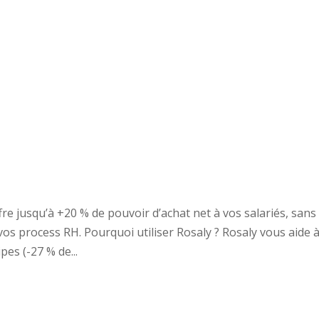
Portail Utilisateurs
Marketpl
ices
La Société
Nos Clients
Notre Ecosystème
L
re jusqu’à +20 % de pouvoir d’achat net à vos salariés, sans
vos process RH. Pourquoi utiliser Rosaly ? Rosaly vous aide 
pes (-27 % de...