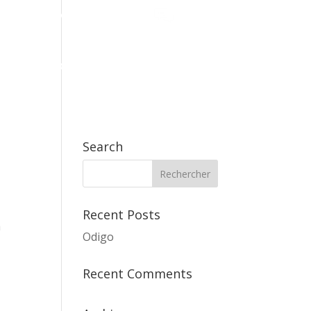
ace
Rejoignez la tribu !
Ressources
Français
e Blog
Nous contacter
Search
Recent Posts
à
Odigo
Recent Comments