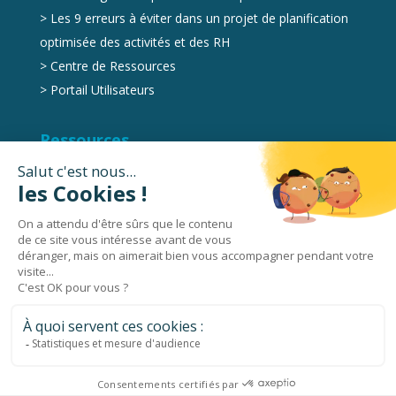
>
Les 9 erreurs à éviter dans un projet de planification
optimisée des activités et des RH
>
Centre de Ressources
>
Portail Utilisateurs
Ressources
Marketplace
Videos
Livres Blancs
Podcasts
© 2026 Holy-Dis | Tous droits réservés |