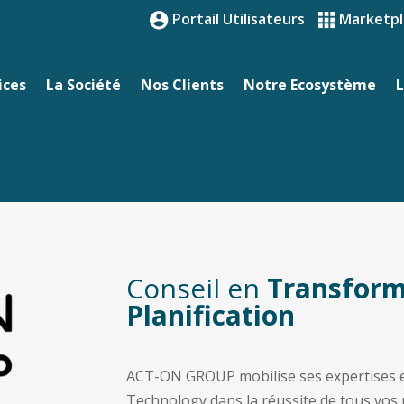
Portail Utilisateurs
Marketpl
ices
La Société
Nos Clients
Notre Ecosystème
L
Conseil en
Transform
Planification
ACT-ON GROUP mobilise ses expertises en
Technology dans la réussite de tous vos 