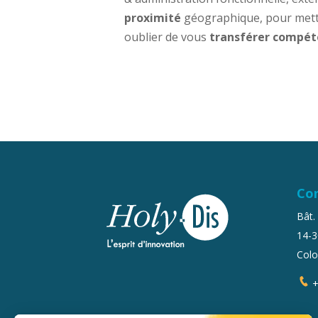
proximité
géographique, pour mett
oublier de vous
transférer compét
Co
Bât.
14-3
Col
+