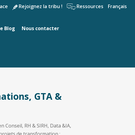
ace
Rejoignez la tribu !
Ressources
Français
e Blog
Nous contacter
ations, GTA &
 Conseil, RH & SIRH, Data &IA,
projets de transformation :