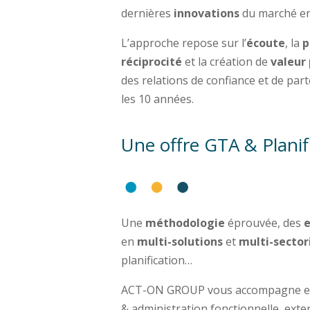
dernières
innovations
du marché en
L’approche repose sur l’
écoute
, la
p
réciprocité
et la création de
valeur
des relations de confiance et de pa
les 10 années.
Une offre GTA & Planif
Une
méthodologie
éprouvée, des
e
en
multi-solutions
et
multi-sector
planification…
ACT-ON GROUP vous accompagne en « 
& administration fonctionnelle, exter