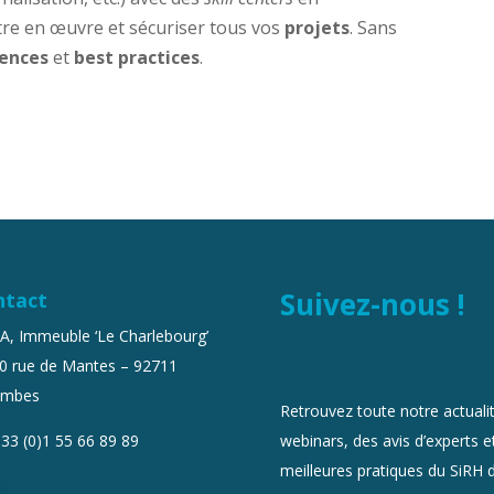
re en œuvre et sécuriser tous vos
projets
. Sans
ences
et
best practices
.
Suivez-nous !
ntact
 A, Immeuble ‘Le Charlebourg’
0 rue de Mantes – 92711
ombes
Retrouvez toute notre actualit
webinars, des avis d’experts et
33 (0)1 55 66 89 89
meilleures pratiques du SiRH 