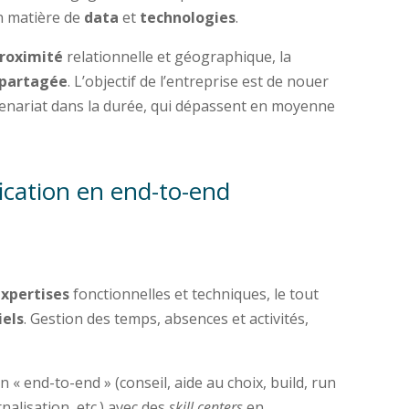
 matière de
data
et
technologies
.
roximité
relationnelle et géographique, la
 partagée
. L’objectif de l’entreprise est de nouer
rtenariat dans la durée, qui dépassent en moyenne
ication en end-to-end
xpertises
fonctionnelles et techniques, le tout
iels
. Gestion des temps, absences et activités,
end-to-end » (conseil, aide au choix, build, run
nalisation, etc.) avec des
skill centers
en